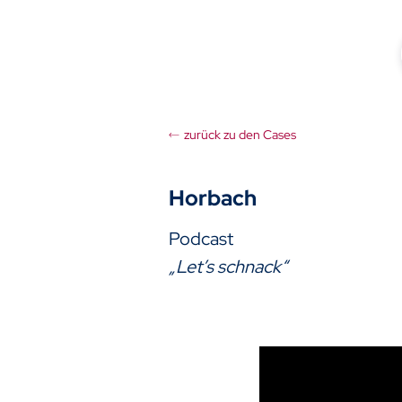
Zum
Inhalt
springen
zurück zu den Cases
Horbach
Podcast
„Let’s schnack“